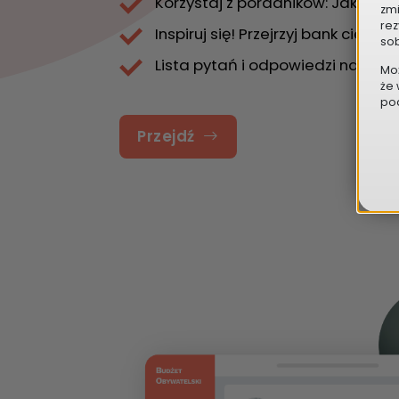
Korzystaj z poradników: Jak zgł
zmi
rez
Inspiruj się! Przejrzyj bank ciek
sob
Lista pytań i odpowiedzi na naj
Mo
że 
pod
Przejdź