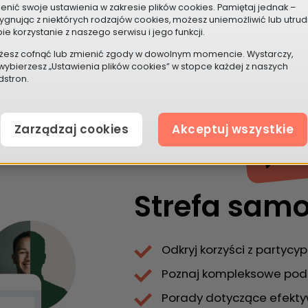
aszać i promować projekty?
enić swoje ustawienia w zakresie plików cookies. Pamiętaj jednak –
ygnując z niektórych rodzajów cookies, możesz uniemożliwić lub utrud
awych pomysłów na projekty.
ie korzystanie z naszego serwisu i jego funkcji.
częściej zadawane pytania
żesz cofnąć lub zmienić zgody w dowolnym momencie. Wystarczy,
wybierzesz „Ustawienia plików cookies” w stopce każdej z naszych
stron.
Zarządzaj cookies
Akceptuj wszystkie
Strefa sam
Odkryj korzyści z partycy
Poznaj kompleksowe pode
Porady dotyczące efekty