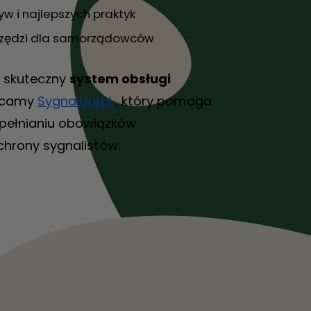
yw i najlepszych praktyk
zędzi dla samorządowców
 skuteczny
system obsługi
lecamy
Sygnalizuj.pl
, który pomaga
spełnianiu obowiązków
chrony sygnalistów.