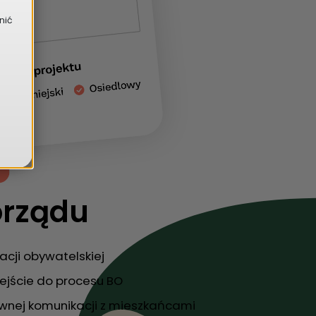
nić
orządu
pacji obywatelskiej
jście do procesu BO
wnej komunikacji z mieszkańcami