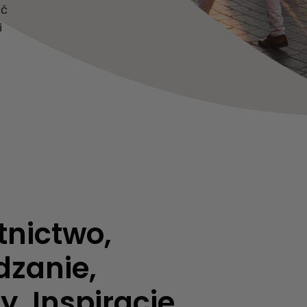
ać
i
tnictwo,
dzanie,
y, Inspiracje