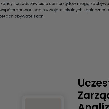
ieszkańcy i przedstawiciele samorządów mogą zdobyw
 i współpracować nad rozwojem lokalnych społecznośc
żetach obywatelskich.
Uczes
Zarzą
Analiz