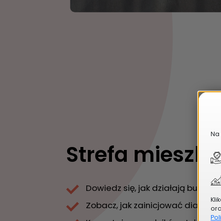
Na 
Strefa mieszk
Dowiedz się, jak działają budżet
Kli
Zobacz, jak zainicjować dialog 
or
Pol