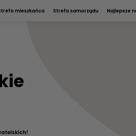
Strefa mieszkańca
Strefa samorządu
Najlepsze n
kie
atelskich!