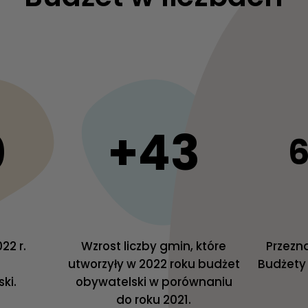
0
+43
6
22 r.
Wzrost liczby gmin, które
Przezn
utworzyły w 2022 roku budżet
Budżety 
ki.
obywatelski w porównaniu
do roku 2021.